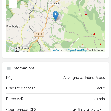
−
Leaflet
, \r\n©
OpenStreetMap
contributeurs
Informations
Région :
Auvergne et Rhône-Alpes
Difficulté d'accès :
Facile
Durée A/R :
20 min
Coordonnées GPS :
45.633754, 2.734851