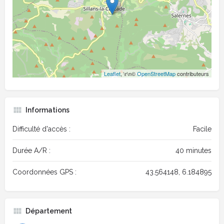
Leaflet
, \r\n©
OpenStreetMap
contributeurs
Informations
Difficulté d'accès :
Facile
Durée A/R :
40 minutes
Coordonnées GPS :
43.564148, 6.184895
Département