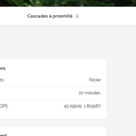
Cascades à proximité
0
ons
ès :
Facile
20 minutes
GPS :
45.29909, 1.851987
ent