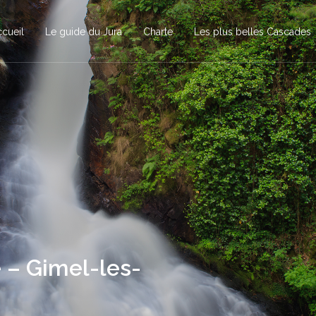
cueil
Le guide du Jura
Charte
Les plus belles Cascades
 – Gimel-les-