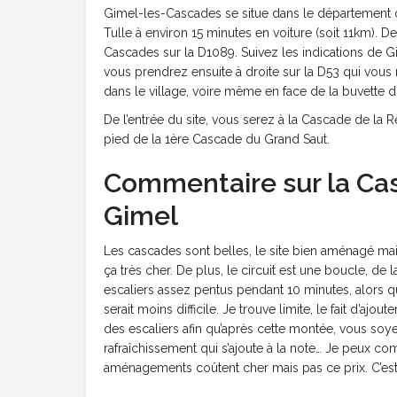
Gimel-les-Cascades se situe dans le département d
Tulle à environ 15 minutes en voiture (soit 11km). D
Cascades sur la D1089. Suivez les indications de Gi
vous prendrez ensuite à droite sur la D53 qui vou
dans le village, voire même en face de la buvette 
De l’entrée du site, vous serez à la Cascade de la 
pied de la 1ère Cascade du Grand Saut.
Commentaire sur la Ca
Gimel
Les cascades sont belles, le site bien aménagé main
ça très cher. De plus, le circuit est une boucle, d
escaliers assez pentus pendant 10 minutes, alors q
serait moins difficile. Je trouve limite, le fait d’ajou
des escaliers afin qu’après cette montée, vous soy
rafraîchissement qui s’ajoute à la note… Je peux co
aménagements coûtent cher mais pas ce prix. C’est 