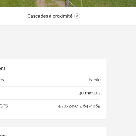
Cascades à proximité
0
ons
ès :
Facile
30 minutes
GPS :
45.032497, 2.6474069
ent