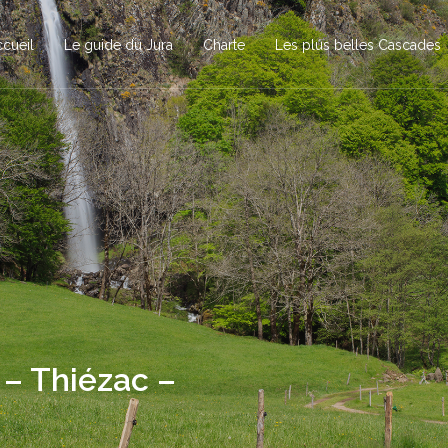
cueil
Le guide du Jura
Charte
Les plus belles Cascades
 – Thiézac –