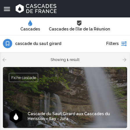
Cascades
Cascades de l’île de la Réunion
cascade du saut girard
Filters
Showing
1
result
Fiche cascade
Cascade du Saut Girard aux Cascades du
Hérisson – Ilay - Jura