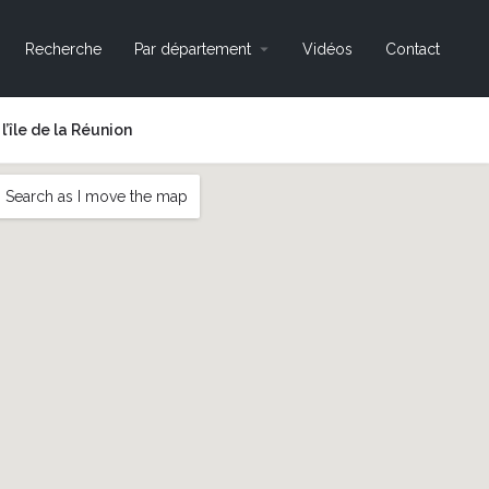
Recherche
Par département
Vidéos
Contact
’île de la Réunion
Search as I move the map