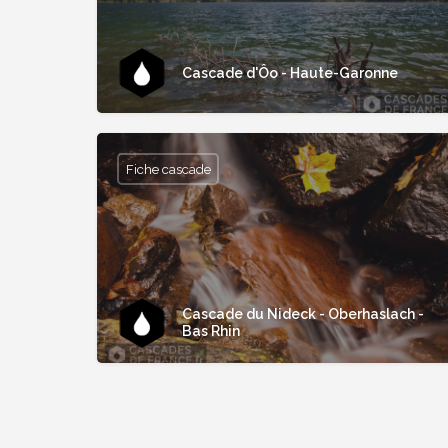
Cascade d'Ôo - Haute-Garonne
Fiche cascade
Cascade du Nideck - Oberhaslach -
Bas Rhin