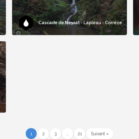
Cascade de Neyrat - Lapleau - Corrèze
1
2
3
…
21
Suivant »