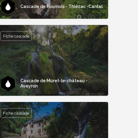
Cascade de Fournols - Thiézac -Cantal
Fiche cascade
Cascade de Muret-le-château -
Aveyron
Fiche cascade